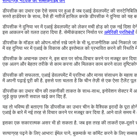
सत्याग्रह नेटवर्क को सब्सक्राइब करें
डीपसीक का उभार एक ऐसे समय पर हुआ है जब एआई डेवलपमेंट की सस्टेनिबिलिटी क
सस्ते हार्डवेयर के साथ, वैसे ही नतीजे हासिल करके डीपसीक ने दुनिया को यह ब
डीपसीक ने दुनिया भर में एआई डेवलपमेंट को लेकर मची होड़ को एक नई दिशा देने
इस आकलन को ग़लत ठहरा दिया है. सेमीकंडक्टर निर्यात पर
अमेरिकी प्रतिबंधों
क
डीपसीक के मॉडल को ओपन-सोर्स रखे जाने के भी भू-राजनीतिक अर्थ निकाले जा
में वह दुनिया भर में एआई के विकास और इस्तेमाल को प्रभावित करने की स्थिति म
डीपसीक के अचानक उभार ने, इस बात पर सोच-विचार करने पर मजबूर कर दिया है क
एक अलग और बेहतर तरीके से काम करना और मिलकर काम करने वाला दृष्टिकोण भी 
डीपसीक की सफलता, एआई डेवलपमेंट में प्रतिभा और मानव संसाधन के महत्व को भ
में अपनी पढ़ाई पूरी की है. इससे पता चलता है कि चीन तेज़ी से एक ऐसा टैलेंट
डीपसीक का उभार चीन की तकनीकी ताकत के साथ-साथ, इनोवेशन सेक्टर में अमेरिक
जुड़े कुछ ज़रूरी सवाल खड़े कर दिए हैं.
यह तो भविष्य ही बताएगा कि डीपसीक का उभार चीन के वैश्विक इरादों के पूरा 
एआई के बारे में नई तरह से विचार करने पर मजबूर कर दिया है. आने वाले समय में
इसका एक सकारात्मक असर भी हो सकता है. जब इस तरह की ताकतें एक-दूसरे से मु
सत्याग्रह पढ़ने के लिए आभार! ईमेल पाने, बुकमार्क या कॉमेंट करने के लिए सब्सक्